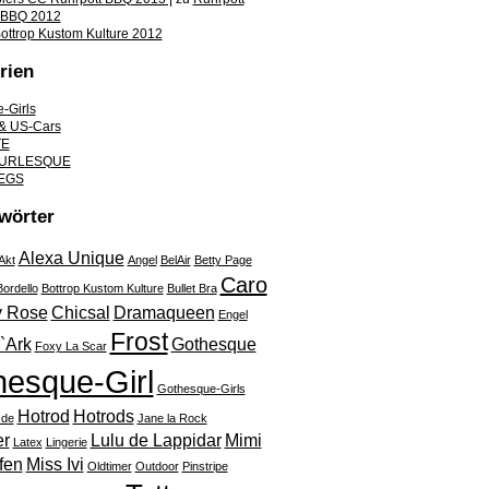
 BBQ 2012
ottrop Kustom Kulture 2012
rien
-Girls
& US-Cars
TE
 BURLESQUE
EGS
wörter
Alexa Unique
Akt
Angel
BelAir
Betty Page
Caro
Bordello
Bottrop Kustom Kulture
Bullet Bra
y Rose
Chicsal
Dramaqueen
Engel
Frost
D`Ark
Gothesque
Foxy La Scar
esque-Girl
Gothesque-Girls
Hotrod
Hotrods
.de
Jane la Rock
er
Lulu de Lappidar
Mimi
Latex
Lingerie
fen
Miss Ivi
Oldtimer
Outdoor
Pinstripe