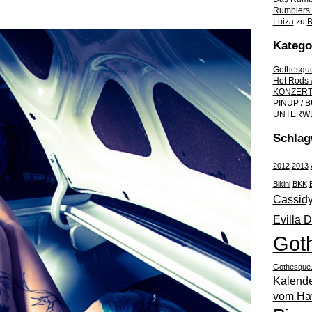
Rumblers
Luiza
zu
B
Katego
Gothesque
Hot Rods 
KONZER
PINUP /
UNTERW
Schlag
2012
2013
Bikini
BKK
Cassid
Evilla 
Goth
Gothesque
Kalend
vom Ha