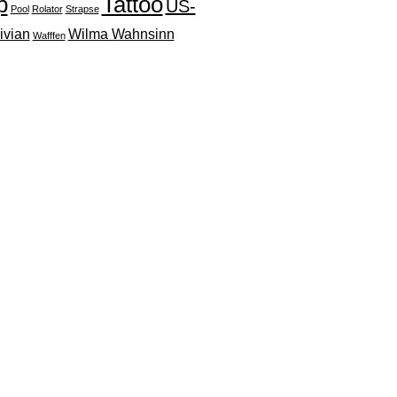
p
Tattoo
US-
Pool
Rolator
Strapse
ivian
Wilma Wahnsinn
Wafffen