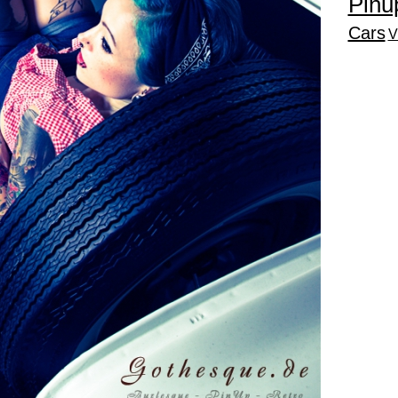
Pinu
Cars
V