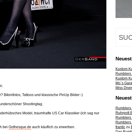
Neuest
Kustom Ku
Rumblers 
Kustom Ku
Mo`s Gar
c.
Miss Diver
ikinifotos, Tattoos und klassische PinUp Bilder:-)
Neues
underschöner Shootingtag.
Rumblers 
Ruhrpott 
nderhübsches Model, traumhafte US Car Klassiker (ich sag nur
Rumblers 
Rumblers
ch bei
Gothesque.de
auch käuflich zu erwerben.
frantic
zu
Das Rumbl